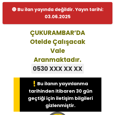
🔴 Bu ilan yayında değildir. Yayın tarihi:
03.06.2025
ÇUKURAMBAR’DA
Otelde Çalışacak
Vale
Aranmaktadır.
0530 XXX XX XX
!
Bu ilanın yayınlanma
tarihinden itibaren 30 gün
geçtiği için iletişim bilgileri
gizlenmiştir.