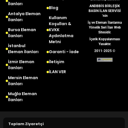
İlanları
ANDBBİS BİRLEŞİK
Blog
BASIN İLAN SERVİSİ
Antalya Eleman
‘nin
Kullanım
İlanları
İş ve Eleman İlanlarına
Koşulları &
Yönelik Seri İlan Web
Bursa Eleman
KVKK
Sitesidir.
İlanları
Aydınlatma
İçerik Kopyalanması
Metni
Yasaktır.
İstanbul
Eleman İlanları
Garanti - İade
2011-2025 ©
İzmir Eleman
İletişim
İlanları
İLAN VER
Mersin Eleman
İlanları
Muğla Eleman
İlanları
Toplam Ziyaretçi