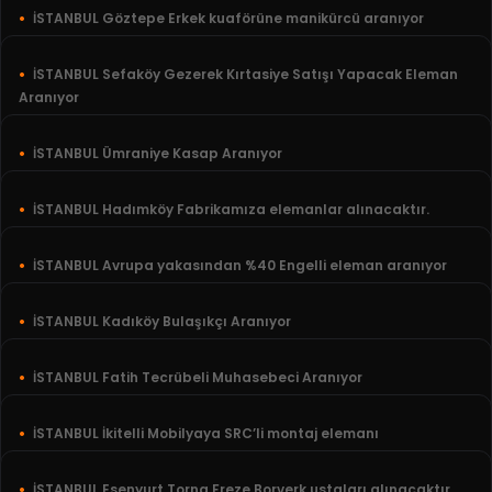
İSTANBUL Göztepe Erkek kuaförüne manikürcü aranıyor
İSTANBUL Sefaköy Gezerek Kırtasiye Satışı Yapacak Eleman
Aranıyor
İSTANBUL Ümraniye Kasap Aranıyor
İSTANBUL Hadımköy Fabrikamıza elemanlar alınacaktır.
İSTANBUL Avrupa yakasından %40 Engelli eleman aranıyor
İSTANBUL Kadıköy Bulaşıkçı Aranıyor
İSTANBUL Fatih Tecrübeli Muhasebeci Aranıyor
İSTANBUL İkitelli Mobilyaya SRC’li montaj elemanı
İSTANBUL Esenyurt Torna Freze Borverk ustaları alınacaktır