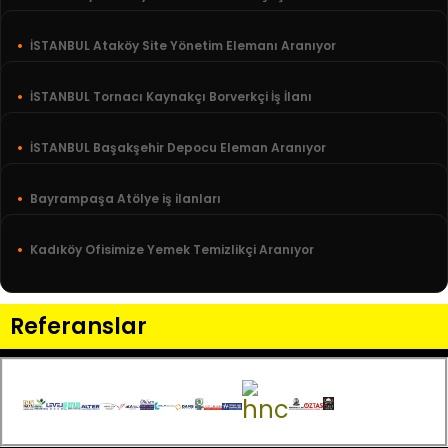
İSTANBUL Ataköy Site Yönetim Elemanı Aranıyor
İSTANBUL Tornacı Kaynakçı Borverkçi İş İlanı
İSTANBUL Başakşehir Depocu Eleman Aranıyor
Bayrampaşa Atölye iş ilanları
Kadıköy Ofisimize Yemek Temizlikçi Aranıyor
Referanslar