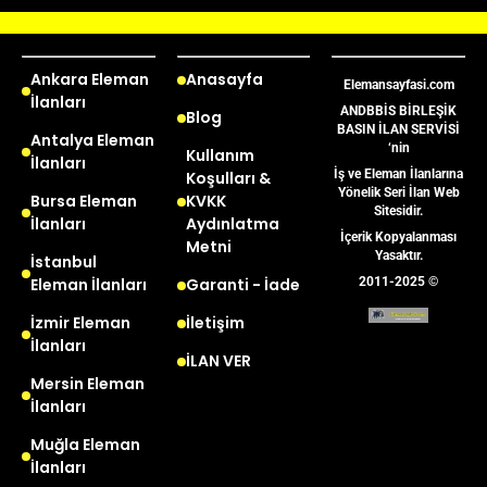
Ankara Eleman
Anasayfa
Elemansayfasi.com
İlanları
ANDBBİS BİRLEŞİK
Blog
BASIN İLAN SERVİSİ
Antalya Eleman
‘nin
Kullanım
İlanları
İş ve Eleman İlanlarına
Koşulları &
Yönelik Seri İlan Web
Bursa Eleman
KVKK
Sitesidir.
İlanları
Aydınlatma
İçerik Kopyalanması
Metni
Yasaktır.
İstanbul
Eleman İlanları
Garanti - İade
2011-2025 ©
İzmir Eleman
İletişim
İlanları
İLAN VER
Mersin Eleman
İlanları
Muğla Eleman
İlanları