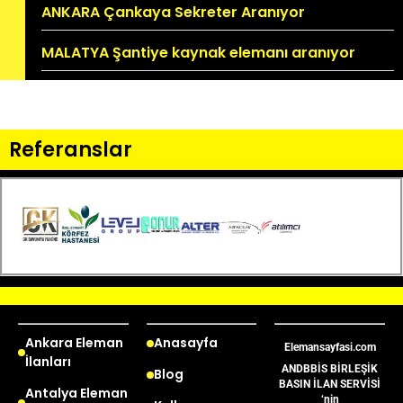
ANKARA Çankaya Sekreter Aranıyor
MALATYA Şantiye kaynak elemanı aranıyor
Referanslar
Ankara Eleman
Anasayfa
Elemansayfasi.com
İlanları
ANDBBİS BİRLEŞİK
Blog
BASIN İLAN SERVİSİ
Antalya Eleman
‘nin