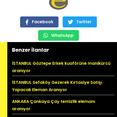
Facebook
Twitter
WhatsApp
Benzer İlanlar
İSTANBUL Göztepe Erkek kuaförüne manikürcü
aranıyor
İSTANBUL Sefaköy Gezerek Kırtasiye Satışı
Yapacak Eleman Aranıyor
ANKARA Çankaya Çay temizlik elemanı
aranıyor