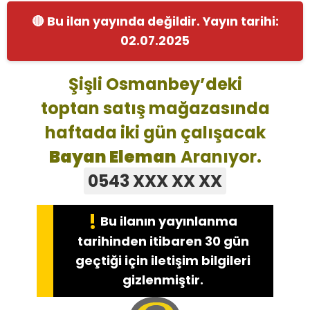
🔴 Bu ilan yayında değildir. Yayın tarihi:
02.07.2025
Şişli Osmanbey’deki
toptan satış mağazasında
haftada iki gün çalışacak
Bayan Eleman
Aranıyor.
0543 XXX XX XX
!
Bu ilanın yayınlanma
tarihinden itibaren 30 gün
geçtiği için iletişim bilgileri
gizlenmiştir.