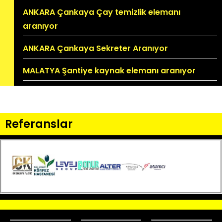
ANKARA Çankaya Çay temizlik elemanı
aranıyor
ANKARA Çankaya Sekreter Aranıyor
MALATYA Şantiye kaynak elemanı aranıyor
Referanslar