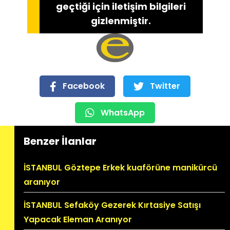
geçtiği için iletişim bilgileri
gizlenmiştir.
Facebook
Twitter
WhatsApp
Benzer İlanlar
İSTANBUL Göztepe Erkek kuaförüne manikürcü
aranıyor
İSTANBUL Sefaköy Gezerek Kırtasiye Satışı
Yapacak Eleman Aranıyor