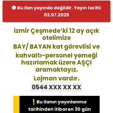
🔴 Bu ilan yayında değildir. Yayın tarihi:
02.07.2025
İzmir Çeşmede’ki 12 ay açık
otelimize
BAY/ BAYAN kat görevlisi ve
kahvaltı-personel yemeği
hazırlamak üzere AŞÇI
aramaktayız.
Lojman vardır.
0544 XXX XX XX
!
Bu ilanın yayınlanma
tarihinden itibaren 30 gün