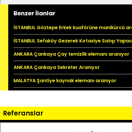
Benzer İlanlar
İSTANBUL Göztepe Erkek kuaförüne manikürcü ar
İSTANBUL Sefaköy Gezerek Kırtasiye Satışı Yapa
ANKARA Çankaya Çay temizlik elemanı aranıyor
ANKARA Çankaya Sekreter Aranıyor
MALATYA Şantiye kaynak elemanı aranıyor
Referanslar