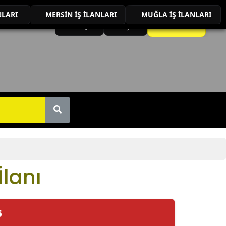
NLARI
MERSİN İŞ İLANLARI
MUĞLA İŞ İLANLARI
İLAN VER
Anasayfa
İletişim
lanı
5