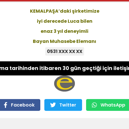
KEMALPAŞA’daki şirketimize
iyi derecede Luca bilen
enaz 3 yıl deneyimli
Bayan Muhasebe Elemanı
0531 XXX XX XX
a tarihinden itibaren 30 gün geçtiği için iletişim
Facebook
Twitter
WhatsApp