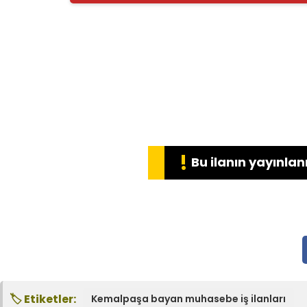
!
Bu ilanın yayınlanm
🏷️ Etiketler:
Kemalpaşa bayan muhasebe iş ilanları