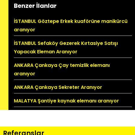
Benzer İlanlar
İSTANBUL Göztepe Erkek kuaförüne manikürcü
aranıyor
İSTANBUL Sefaköy Gezerek Kırtasiye Satışı
Yapacak Eleman Aranıyor
ANKARA Çankaya Çay temizlik elemanı
aranıyor
ANKARA Çankaya Sekreter Aranıyor
MALATYA Şantiye kaynak elemanı aranıyor
Referanslar