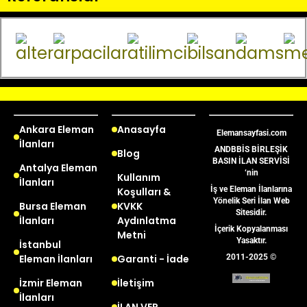
Ankara Eleman
Anasayfa
Elemansayfasi.com
İlanları
ANDBBİS BİRLEŞİK
Blog
BASIN İLAN SERVİSİ
Antalya Eleman
‘nin
Kullanım
İlanları
İş ve Eleman İlanlarına
Koşulları &
Yönelik Seri İlan Web
Bursa Eleman
KVKK
Sitesidir.
İlanları
Aydınlatma
İçerik Kopyalanması
Metni
Yasaktır.
İstanbul
Eleman İlanları
Garanti - İade
2011-2025 ©
İzmir Eleman
İletişim
İlanları
İLAN VER