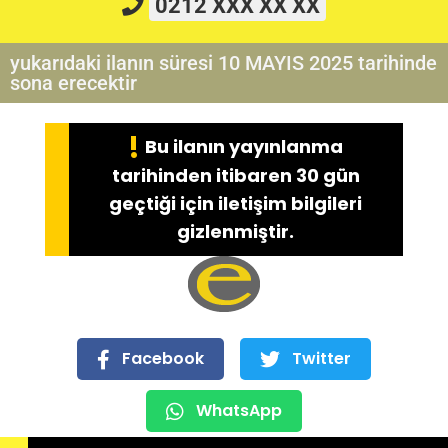
0212 XXX XX XX
yukarıdaki ilanın süresi 10 MAYIS 2025 tarihinde
sona erecektir
!
Bu ilanın yayınlanma
tarihinden itibaren 30 gün
geçtiği için iletişim bilgileri
gizlenmiştir.
Facebook
Twitter
WhatsApp