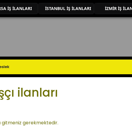
SA İŞ İLANLARI
İSTANBUL İŞ İLANLARI
İZMİR İŞ İLA
çı ilanları
ına gitmeniz gerekmektedir.