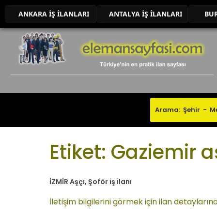
ANKARA İŞ İLANLARI
ANTALYA İŞ İLANLARI
BUR
Etiket:
Gaziemir aş
İZMİR Aşçı, Şoför iş ilanı
İletişim bilgilerini görmek için ilan detaylar